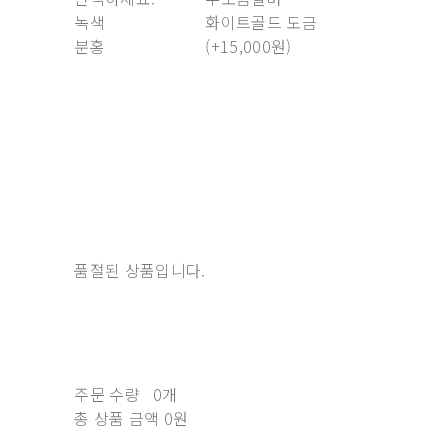
녹색
화이트골드 도금
분홍
(+15,000원)
품절된 상품입니다.
주문 수량
0개
총 상품 금액
0원