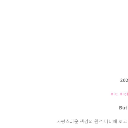
20
✧･: ✧･:
But
사랑스러운 색감의 원석 나비에 로고