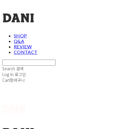
SHOP
Q&A
REVIEW
CONTACT
Search
검색
Log In
로그인
Cart
장바구니
DANI