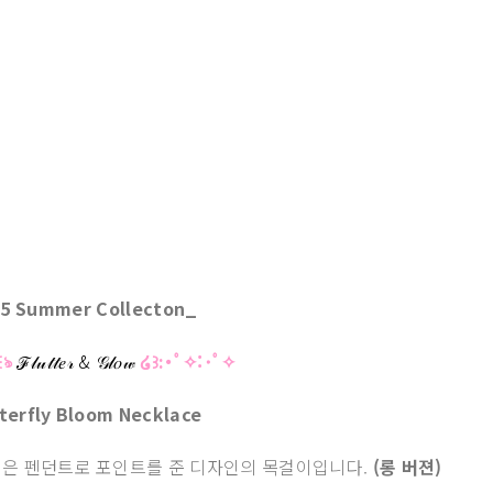
25 Summer Collecton_
꒰ঌ
ℱ𝓁𝓊𝓉𝓉𝑒𝓇 & 𝒢𝓁𝑜𝓌
໒꒱:･ﾟ✧:･ﾟ✧
terfly Bloom Necklace
 은 펜던트로 포인트를 준 디자인의 목걸이입니다.
(롱 버젼)